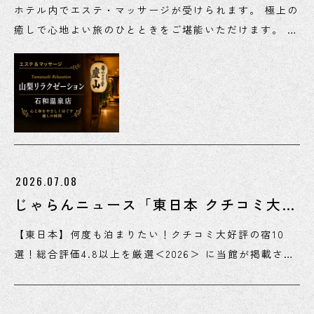
案内
ホテル内でエステ・マッサージが受けられます。 極上の
癒しで心地よい旅のひとときをご堪能いただけます。 ※
慶山2階の店舗にて施術を行います。 ※ 店頭での直接の
ご予約はできません。 営業時間 10:00～23:00 ※最終
予約受付 22:00 ご予約・お問い合わせは お電話 or URL
or QRコード から TEL 050-3091-3826
http://b.hpr.jp/kr/sd/H000471868 ※ このページは
HOT PEPPER Beautyの予約システムを利用していま
す。 ※ テナントのためホテルではご予約・お問い合わ
2026.07.08
せをお受けできません。 皆さまのご来館をスタッフ一同
じゃらんニュース「東日本 クチコミ大好
心よりお待ちしております。
評の宿 特集」
【東日本】何度も泊まりたい！クチコミ大好評の宿10
選！総合評価4.8以上を厳選＜2026＞ に当館が掲載され
ました。 ▼じゃらんニュース
https://www.jalan.net/news/article/768527/