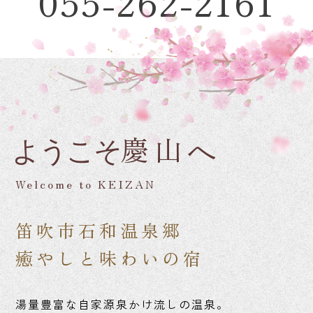
055-262-2161
慶山
ようこそ
へ
Welcome to KEIZAN
笛吹市石和温泉郷
癒やしと味わいの宿
湯量豊富な自家源泉かけ流しの温泉。