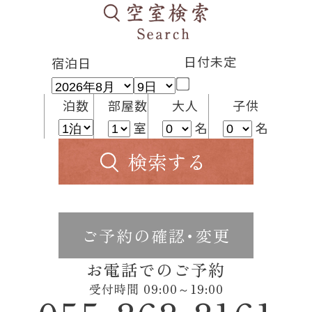
日付未定
宿泊日
泊数
部屋数
大人
子供
室
名
名
検索する
ご予約の確認･変更
お電話でのご予約
受付時間 09:00～19:00