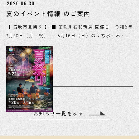
2026.06.30
夏のイベント情報 のご案内
【 笛吹市夏祭り 】 ■ 笛吹川石和鵜飼 開催日 令和8年
7月20日（月・祝） ～ 8月16日（日）のうち水・木・
土・日曜日と7/20 開催時間 20:00 ～ 20:50 開催場
所 笛吹市役所本館前 笛吹川（駐車場は、笛吹市役所本
館及び市民窓口館） ※ 当日の天候や河川の状況によ
り、中止の場合がございます。 ■ 石和温泉鵜飼花火 開
催日 令和8年7月20日（月・祝） ～ 8月16日（日）の
うち土・日曜日と7/20、8/12・13 開催時間 笛吹川石
和鵜飼終了後 20:50 〜 21:00 開催場所 笛吹市役所前
笛吹川河川敷（駐車場は、笛吹市役所本館及び市民窓口
お知らせ一覧をみる
館） ※ 当日の天候や河川の状況により、中止の場合が
ございます。 ■ 第62回 石和温泉花火大会 打上日程
令和8年8月22日（土）【予定】 打上時間