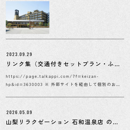
2023.09.29
リンク集（交通付きセットプラン・ふる
さと納税など）
https://page.talkappi.com/?f=keizan-
hp&id=3630003 ※ 外部サイトを経由して個別のお知
らせに遷移します。
2026.05.09
山梨リラクゼーション 石和温泉店 のご